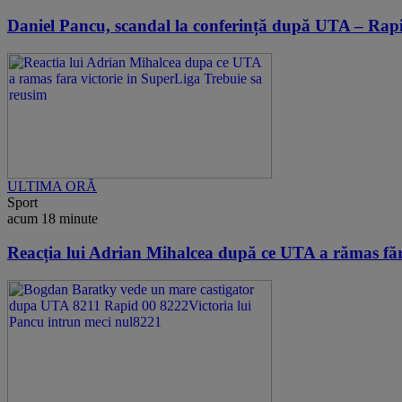
Daniel Pancu, scandal la conferință după UTA – Rapi
ULTIMA ORĂ
Sport
acum 18 minute
Reacția lui Adrian Mihalcea după ce UTA a rămas făr