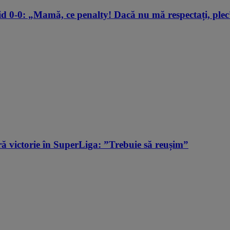
d 0-0: „Mamă, ce penalty! Dacă nu mă respectați, plec
ă victorie în SuperLiga: ”Trebuie să reușim”