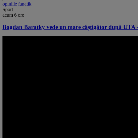
opiniile fanatik
Sport
acum 6 ore
Bogdan Baratky vede un mare câștigător după UTA – 