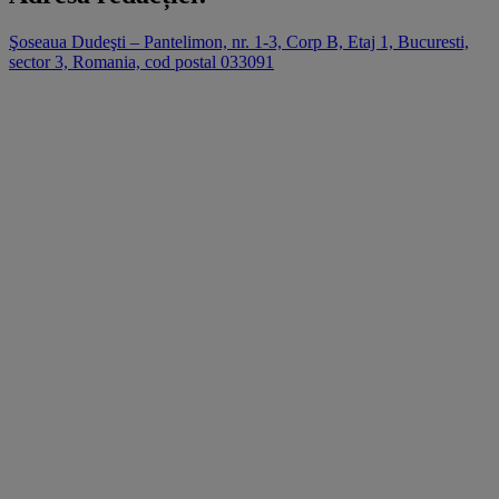
Şoseaua Dudeşti – Pantelimon, nr. 1-3, Corp B, Etaj 1, Bucuresti,
sector 3, Romania, cod postal 033091