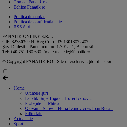
Contact Fanatik.ro
Echipa Fanatik.ro
Politica de cookie
Politica de confidențialitate
RSS Stiri
FANATIK ONLINE S.R.L.
CIF: 32386369 Nr.Reg.Com.: J2013013072407
Şos. Dudeşti – Pantelimon nr. 1-3 Etaj 1, București
Tel: +40 751 160 680 Email: redactie@fanatik.ro
© Copyright FANATIK.RO - Site-ul exclusivităților din sport.
Home
Ultimele știri
Fanatik SuperLiga cu Horia Ivanovici
Profeţiile lui Mitică
Giovanni Show – Horia Ivanovici vs Ioan Becali
Editoriale
Actualitate
Sport